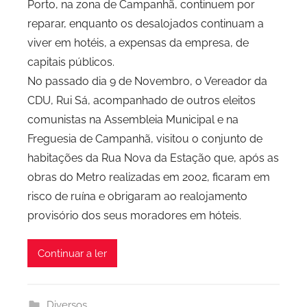
Porto, na zona de Campanhã, continuem por
C
reparar, enquanto os desalojados continuam a
P
viver em hotéis, a expensas da empresa, de
C
capitais públicos.
i
d
No passado dia 9 de Novembro, o Vereador da
a
CDU, Rui Sá, acompanhado de outros eleitos
d
comunistas na Assembleia Municipal e na
e
Freguesia de Campanhã, visitou o conjunto de
P
habitações da Rua Nova da Estação que, após as
o
obras do Metro realizadas em 2002, ficaram em
r
risco de ruína e obrigaram ao realojamento
t
provisório dos seus moradores em hóteis.
o
Continuar a ler
Diversos