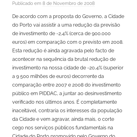
Publicado em
8 de Novembro de 2008
p
o
De acordo com a proposta do Governo, a Cidade
r
do Porto vai assistir a uma redução da previsão
P
de investimento de -2,4% (cerca de 900.000
C
euros) em comparação com o previsto em 2008.
P
Esta redução é ainda agravada pelo facto de
C
acontecer na sequência da brutal redução de
i
d
investimento na nossa cidade de -20,4% (superior
a
a 9 500 milhões de euros) decorrente da
d
comparação entre 2007 e 2008 do investimento
e
público em PIDDAC, a juntar ao desinvestimento
P
verificado nos últimos anos. É completamente
o
inaceitável, contraria os interesses da população
r
da Cidade e vem agravar, ainda mais, o corte
t
cego nos serviços públicos fundamentais na
o
Cidade do Porto promovido pelo Governo do