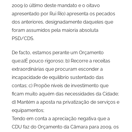
2009 (o último deste mandato e o oitavo
P
apresentado por Rui Rio) apresenta os pecados
C
dos anteriores, designadamente daqueles que
P
foram assumidos pela maioria absoluta
C
PSD/CDS.
i
d
De facto, estamos perante um Orçamento
a
que:a)É pouco rigoroso; b) Recorre a receitas
d
extraordinárias que procuram esconder a
e
P
incapacidade de equilíbrio sustentado das
o
contas; c) Propõe níveis de investimento que
r
ficam muito aquém das necessidades da Cidade;
t
d) Mantém a aposta na privatização de serviços e
o
equipamentos;
Tendo em conta a apreciação negativa que a
CDU faz do Orçamento da Câmara para 2009, os