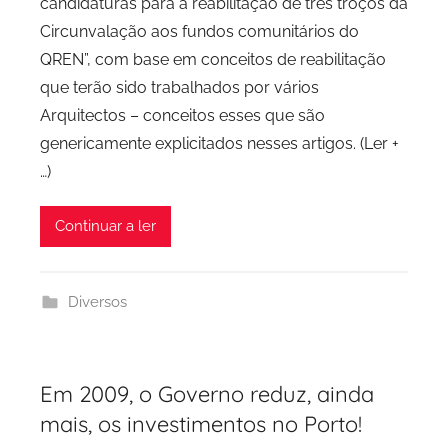
candidaturas para a reabilitação de três troços da
e
Circunvalação aos fundos comunitários do
P
QREN”, com base em conceitos de reabilitação
o
que terão sido trabalhados por vários
r
Arquitectos – conceitos esses que são
t
genericamente explicitados nesses artigos. (Ler +
o
…)
Continuar a ler
Diversos
Em 2009, o Governo reduz, ainda
mais, os investimentos no Porto!