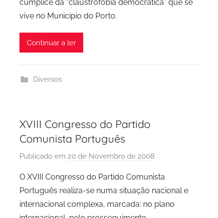
cúmplice da “claustrofobia democrática” que se
vive no Município do Porto.
Continuar a ler
Diversos
XVIII Congresso do Partido
Comunista Português
Publicado em
20 de Novembro de 2008
p
o
O XVIII Congresso do Partido Comunista
r
Português realiza-se numa situação nacional e
P
internacional complexa, marcada: no plano
C
internacional, pelo prosseguimento