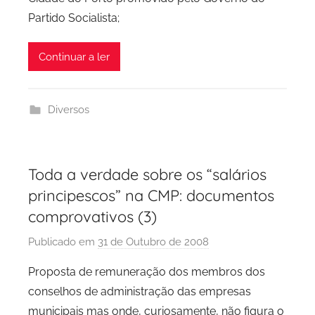
Partido Socialista;
Continuar a ler
Diversos
Toda a verdade sobre os “salários
principescos” na CMP: documentos
comprovativos (3)
Publicado em
31 de Outubro de 2008
p
o
Proposta de remuneração dos membros dos
r
conselhos de administração das empresas
P
municipais mas onde, curiosamente, não figura o
C