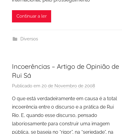
P
C
Continuar a ler
i
d
a
Diversos
d
e
P
o
Incoerências – Artigo de Opinião de
r
Rui Sá
t
Publicado em
20 de Novembro de 2008
p
o
o
O que está verdadeiramente em causa é a total
r
incoerência entre o discurso e a prática de Rui
P
Rio. E, quando esse discurso, pensado
C
laboriosamente para construir uma imagem
P
pública, se baseia no “rigor”, na “seriedade”, na
C