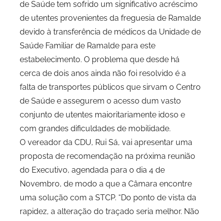
de Saúde tem sofrido um significativo acréscimo
P
de utentes provenientes da freguesia de Ramalde
C
devido à transferência de médicos da Unidade de
P
Saúde Familiar de Ramalde para este
C
estabelecimento. O problema que desde há
i
d
cerca de dois anos ainda não foi resolvido é a
a
falta de transportes públicos que sirvam o Centro
d
de Saúde e assegurem o acesso dum vasto
e
conjunto de utentes maioritariamente idoso e
P
com grandes dificuldades de mobilidade.
o
O vereador da CDU, Rui Sá, vai apresentar uma
r
proposta de recomendação na próxima reunião
t
do Executivo, agendada para o dia 4 de
o
Novembro, de modo a que a Câmara encontre
uma solução com a STCP. “Do ponto de vista da
rapidez, a alteração do traçado seria melhor. Não