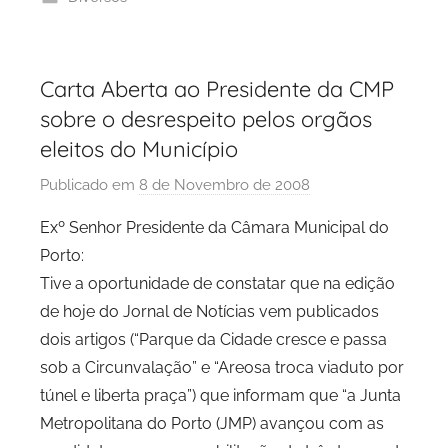
Carta Aberta ao Presidente da CMP
sobre o desrespeito pelos orgãos
eleitos do Município
Publicado em
8 de Novembro de 2008
p
o
Exº Senhor Presidente da Câmara Municipal do
r
Porto:
P
Tive a oportunidade de constatar que na edição
C
de hoje do Jornal de Notícias vem publicados
P
dois artigos (“Parque da Cidade cresce e passa
C
sob a Circunvalação” e “Areosa troca viaduto por
i
d
túnel e liberta praça”) que informam que “a Junta
a
Metropolitana do Porto (JMP) avançou com as
d