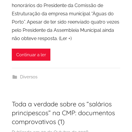
honorários do Presidente da Comissão de
P
Estruturação da empresa municipal “Àguas do
C
Porto”. Apesar de ter sido reenviado quatro vezes
i
d
pelo Presidente da Assembleia Municipal ainda
a
não obteve resposta. (Ler +)
d
e
Continuar a ler
P
o
r
Diversos
t
o
Toda a verdade sobre os “salários
principescos” na CMP: documentos
comprovativos (1)