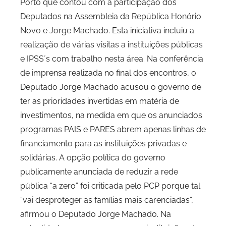
Porto que contou com a participação dos
C
Deputados na Assembleia da República Honório
P
Novo e Jorge Machado. Esta iniciativa incluiu a
C
realização de várias visitas a instituições públicas
i
d
e IPSS´s com trabalho nesta área. Na conferência
a
de imprensa realizada no final dos encontros, o
d
Deputado Jorge Machado acusou o governo de
e
ter as prioridades invertidas em matéria de
P
investimentos, na medida em que os anunciados
o
programas PAIS e PARES abrem apenas linhas de
r
financiamento para as instituições privadas e
t
solidárias. A opção política do governo
o
publicamente anunciada de reduzir a rede
pública “a zero” foi criticada pelo PCP porque tal
“vai desproteger as famílias mais carenciadas”,
afirmou o Deputado Jorge Machado. Na