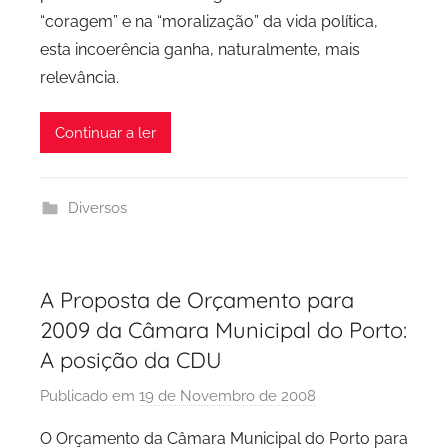
“coragem” e na “moralização” da vida política,
i
d
esta incoerência ganha, naturalmente, mais
a
relevância.
d
e
Continuar a ler
P
o
r
Diversos
t
o
A Proposta de Orçamento para
2009 da Câmara Municipal do Porto:
A posição da CDU
Publicado em
19 de Novembro de 2008
p
o
O Orçamento da Câmara Municipal do Porto para
r