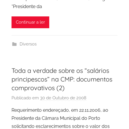
“Presidente da
P
C
Continuar a ler
i
d
a
Diversos
d
e
P
o
Toda a verdade sobre os “salários
r
principescos” na CMP: documentos
t
comprovativos (2)
o
Publicado em
30 de Outubro de 2008
p
o
Requerimento endereçado, em 22.11.2006, ao
r
Presidente da Câmara Municipal do Porto
P
solicitando esclarecimentos sobre o valor dos
C