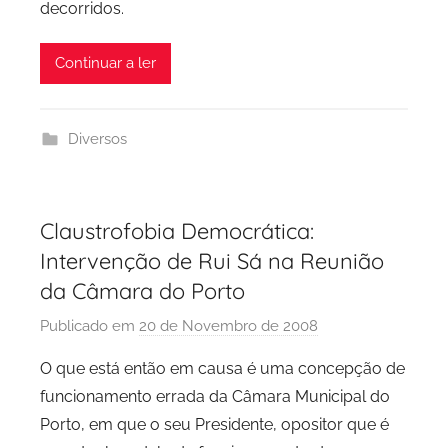
decorridos.
o
Continuar a ler
Diversos
Claustrofobia Democrática:
Intervenção de Rui Sá na Reunião
da Câmara do Porto
Publicado em
20 de Novembro de 2008
p
o
O que está então em causa é uma concepção de
r
funcionamento errada da Câmara Municipal do
P
Porto, em que o seu Presidente, opositor que é
C