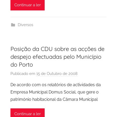
Continuar a ler
Diversos
Posição da CDU sobre as acções de
despejo efectuadas pelo Município
do Porto
Publicado em
15 de Outubro de 2008
p
o
De acordo com os relatórios de actividades da
r
Empresa Municipal Domus Social, que gere o
P
património habitacional da Câmara Municipal
C
P
Continuar a ler
C