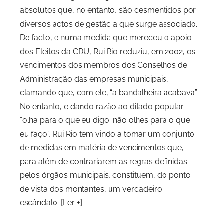
absolutos que, no entanto, são desmentidos por
P
diversos actos de gestão a que surge associado.
C
De facto, e numa medida que mereceu o apoio
i
d
dos Eleitos da CDU, Rui Rio reduziu, em 2002, os
a
vencimentos dos membros dos Conselhos de
d
Administração das empresas municipais,
e
clamando que, com ele, “a bandalheira acabava”.
P
No entanto, e dando razão ao ditado popular
o
“olha para o que eu digo, não olhes para o que
r
eu faço”, Rui Rio tem vindo a tomar um conjunto
t
de medidas em matéria de vencimentos que,
o
para além de contrariarem as regras definidas
pelos órgãos municipais, constituem, do ponto
de vista dos montantes, um verdadeiro
escândalo. [Ler +]