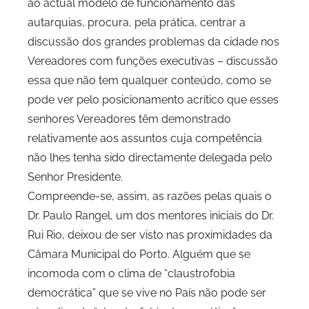
ao actual modelo de funcionamento das
P
autarquias, procura, pela prática, centrar a
C
discussão dos grandes problemas da cidade nos
i
d
Vereadores com funções executivas – discussão
a
essa que não tem qualquer conteúdo, como se
d
pode ver pelo posicionamento acrítico que esses
e
senhores Vereadores têm demonstrado
P
relativamente aos assuntos cuja competência
o
não lhes tenha sido directamente delegada pelo
r
Senhor Presidente.
t
Compreende-se, assim, as razões pelas quais o
o
Dr. Paulo Rangel, um dos mentores iniciais do Dr.
Rui Rio, deixou de ser visto nas proximidades da
Câmara Municipal do Porto. Alguém que se
incomoda com o clima de “claustrofobia
democrática” que se vive no País não pode ser