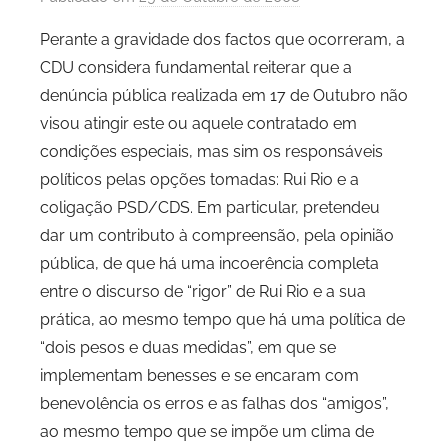
o
Perante a gravidade dos factos que ocorreram, a
r
CDU considera fundamental reiterar que a
P
denúncia pública realizada em 17 de Outubro não
C
visou atingir este ou aquele contratado em
P
condições especiais, mas sim os responsáveis
C
políticos pelas opções tomadas: Rui Rio e a
i
d
coligação PSD/CDS. Em particular, pretendeu
a
dar um contributo à compreensão, pela opinião
d
pública, de que há uma incoerência completa
e
entre o discurso de “rigor” de Rui Rio e a sua
P
prática, ao mesmo tempo que há uma política de
o
“dois pesos e duas medidas”, em que se
r
implementam benesses e se encaram com
t
benevolência os erros e as falhas dos “amigos”,
o
ao mesmo tempo que se impõe um clima de