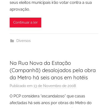
seus eleitos municipais irão votar contra a sua
aprovação.
Continuar a ler
Diversos
Na Rua Nova da Estação
(Campanhã) desalojados pela obra
da Metro há seis anos em hotéis
Publicado em
13 de Novembro de 2008
p
o
O PCP considera “escandaloso” que casas
r
afectadas há seis anos por obras do Metro do
P