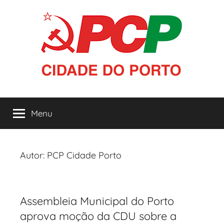
Saltar
para
o
conteúdo
PCP
Menu
|
Cidade
Autor:
PCP Cidade Porto
do
Porto
Assembleia Municipal do Porto
aprova moção da CDU sobre a