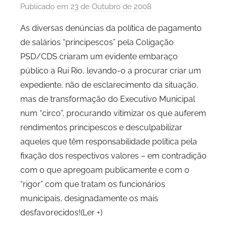
Publicado em
23 de Outubro de 2008
p
o
As diversas denúncias da política de pagamento
r
de salários “principescos” pela Coligação
P
PSD/CDS criaram um evidente embaraço
C
público a Rui Rio, levando-o a procurar criar um
P
expediente, não de esclarecimento da situação,
C
mas de transformação do Executivo Municipal
i
d
num “circo”, procurando vitimizar os que auferem
a
rendimentos principescos e desculpabilizar
d
aqueles que têm responsabilidade política pela
e
fixação dos respectivos valores – em contradição
P
com o que apregoam publicamente e com o
o
“rigor” com que tratam os funcionários
r
municipais, designadamente os mais
t
desfavorecidos!(Ler +)
o