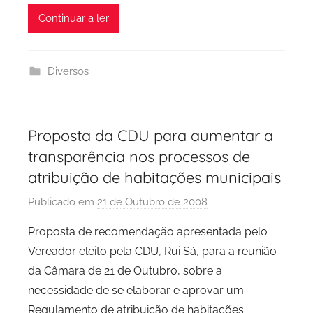
Continuar a ler
Diversos
Proposta da CDU para aumentar a
transparência nos processos de
atribuição de habitações municipais
Publicado em
21 de Outubro de 2008
p
o
Proposta de recomendação apresentada pelo
r
Vereador eleito pela CDU, Rui Sá, para a reunião
P
da Câmara de 21 de Outubro, sobre a
C
necessidade de se elaborar e aprovar um
P
Regulamento de atribuição de habitações
C