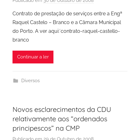
Publicado em
30 de Outubro de 2008
p
o
Contrato de prestação de serviços entre a Engª
r
Raquel Castelo – Branco e a Câmara Municipal
P
do Porto. A ver aqui:´contrato-raquel-castello-
C
branco
P
C
Continuar a ler
i
d
a
Diversos
d
e
P
o
Novos esclarecimentos da CDU
r
relativamente aos “ordenados
t
principescos” na CMP
o
Publicado em
29 de Outubro de 2008
p