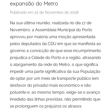
expansão do Metro
Publicado em
22 de Novembro de 2008
p
o
Na sua última reunião, realizada no dia 17 de
r
Novembro, a Assembleia Municipal do Porto
P
aprovou por maioria uma moção apresentada
C
pelos deputados da CDU em que se manifesta ao
P
governo a convicção de que esse incumprimento
C
prejudica a Cidade do Porto e a região, atrasando
i
d
o alargamento da rede do Metro, o que significa
a
impedir uma parte significativa da sua População
d
de optar por um meio de transporte público (em
e
desfavor do privado) mais económico e não
P
poluente e, ao mesmo tempo, exige-se o avanço
o
imediato das linhas previstas, não permitindo que
r
se prolonguem os prejuízos os atrasos
t