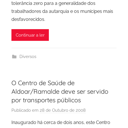
tolerância zero para a generalidade dos
trabalhadores da autarquia e os munícipes mais
desfavorecidos.
Continuar a ler
Diversos
O Centro de Saúde de
Aldoar/Ramalde deve ser servido
por transportes públicos
Publicado em
28 de Outubro de 2008
p
o
Inaugurado há cerca de dois anos, este Centro
r