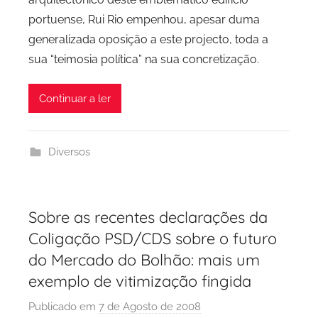
P
portuense, Rui Rio empenhou, apesar duma
o
generalizada oposição a este projecto, toda a
r
sua “teimosia política” na sua concretização.
t
o
Continuar a ler
Diversos
Sobre as recentes declarações da
Coligação PSD/CDS sobre o futuro
do Mercado do Bolhão: mais um
exemplo de vitimização fingida
Publicado em
7 de Agosto de 2008
p