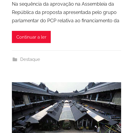
Na sequência da aprovação na Assembleia da
r
República da proposta apresentada pelo grupo
P
parlamentar do PCP relativa ao financiamento da
C
P
Continuar a ler
C
i
d
Destaque
a
d
e
P
o
r
t
o