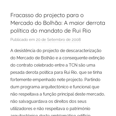
Fracasso do projecto para o
Mercado do Bolhão: A maior derrota
política do mandato de Rui Rio
Publicado em
20 de Setembro de 2008
p
o
A desistência do projecto de descaracterização
r
do Mercado de Bolhão e a consequente extinção
P
do contrato celebrado entre a TCN são uma
C
pesada derota política para Rui Rio, que se tinha
P
fortemente empenhado nete projecto. Partindo
C
dum programa arquitectónico e funcional que
i
d
não respeitava a função principal deste mercado,
a
não salvaguardava os direitos dos seus
d
utilizadores e não respeitava o património
e
arquitectónico deste emblemático edifício