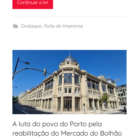
Continuar a ler
C
i
d
Destaque
,
Nota de Imprensa
a
d
e
P
o
r
t
o
A luta do povo do Porto pela
reabilitação do Mercado do Bolhão