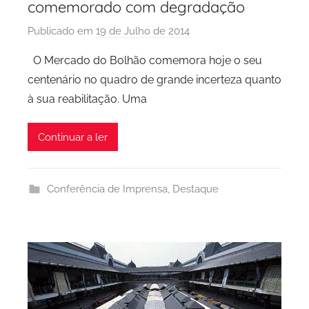
comemorado com degradação
Publicado em
19 de Julho de 2014
p
o
O Mercado do Bolhão comemora hoje o seu
r
centenário no quadro de grande incerteza quanto
P
à sua reabilitação. Uma
C
P
Continuar a ler
C
i
d
Conferência de Imprensa
,
Destaque
a
d
e
P
o
r
t