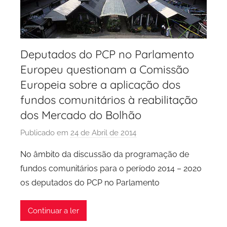
o
Deputados do PCP no Parlamento
Europeu questionam a Comissão
Europeia sobre a aplicação dos
fundos comunitários à reabilitação
dos Mercado do Bolhão
Publicado em
24 de Abril de 2014
p
o
No âmbito da discussão da programação de
r
fundos comunitários para o período 2014 – 2020
P
os deputados do PCP no Parlamento
C
P
Continuar a ler
C
i