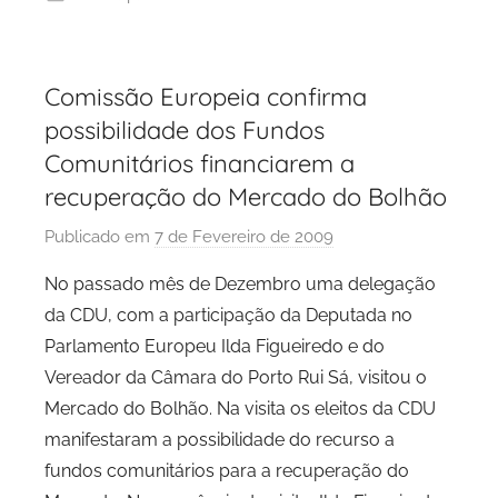
t
o
Comissão Europeia confirma
possibilidade dos Fundos
Comunitários financiarem a
recuperação do Mercado do Bolhão
Publicado em
7 de Fevereiro de 2009
p
o
No passado mês de Dezembro uma delegação
r
da CDU, com a participação da Deputada no
P
Parlamento Europeu Ilda Figueiredo e do
C
Vereador da Câmara do Porto Rui Sá, visitou o
P
Mercado do Bolhão. Na visita os eleitos da CDU
C
manifestaram a possibilidade do recurso a
i
d
fundos comunitários para a recuperação do
a