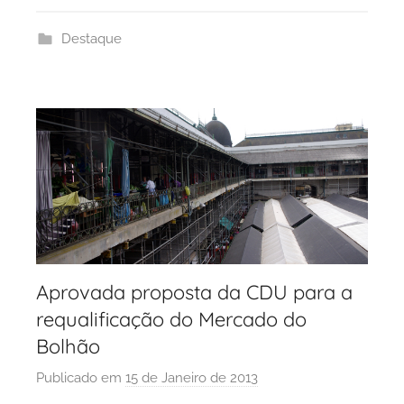
d
Destaque
a
d
e
P
o
r
t
o
Aprovada proposta da CDU para a
requalificação do Mercado do
Bolhão
Publicado em
15 de Janeiro de 2013
p
o