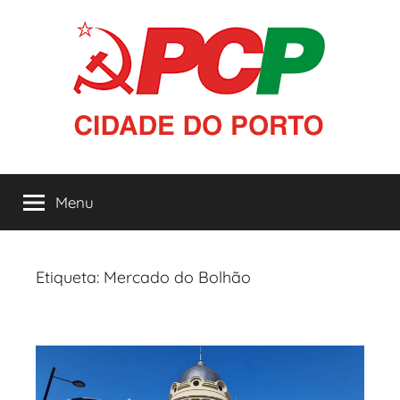
Saltar
para
o
conteúdo
PCP
Menu
|
Cidade
Etiqueta:
Mercado do Bolhão
do
Porto