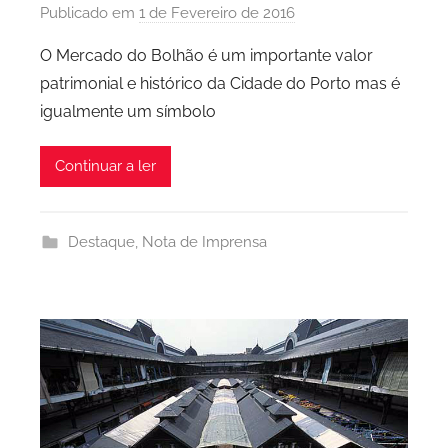
Publicado em
1 de Fevereiro de 2016
p
o
O Mercado do Bolhão é um importante valor
r
patrimonial e histórico da Cidade do Porto mas é
P
igualmente um símbolo
C
P
Continuar a ler
C
i
d
Destaque
,
Nota de Imprensa
a
d
e
P
o
r
t
o