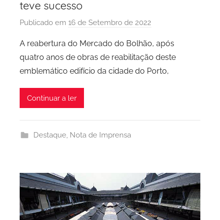
teve sucesso
Publicado em
16 de Setembro de 2022
p
o
A reabertura do Mercado do Bolhão, após
r
quatro anos de obras de reabilitação deste
P
emblemático edifício da cidade do Porto,
C
P
Continuar a ler
C
i
d
Destaque
,
Nota de Imprensa
a
d
e
P
o
r
t