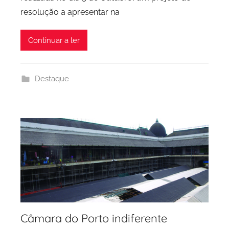
P
resolução a apresentar na
C
P
Continuar a ler
C
i
d
Destaque
a
d
e
P
o
r
t
o
Câmara do Porto indiferente