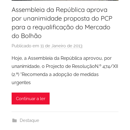
Assembleia da República aprova
por unanimidade proposta do PCP
para a requalificação do Mercado
do Bolhão
Publicado em
11 de Janeiro de 2013
p
o
Hoje, a Assembleia da República aprovou, por
r
unanimidade, o Projecto de ResoluçãoN.º 474/XII
P
(2.ª) “Recomenda a adopção de medidas
C
urgentes
P
C
Continuar a ler
i
d
a
Destaque
d
e