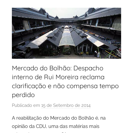
P
o
r
t
o
Mercado do Bolhão: Despacho
interno de Rui Moreira reclama
clarificação e não compensa tempo
perdido
Publicado em
15 de Setembro de 2014
p
o
A reabilitação do Mercado do Bolhão é, na
r
opinião da CDU, uma das matérias mais
P