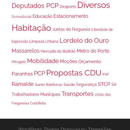
Diversos
Deputados PCP
Desporto
Estacionamento
Educação
DomusSocial
Habitação
Juntas de Freguesia
Liberdade de
Lordelo do Ouro
Limpeza Urbana
Expressão
Massarelos
Metro do Porto
Mercado do Bolhão
Mobilidade
Moções
Orçamento
Miragaia
Propostas CDU
PCP
Paranhos
PSP
Ramalde
STCP
Segurança
Sé
Santo Ildefonso
Saúde
Transportes
Trabalhadores Municipais
União das
Freguesias Cedofeita
WordPress Theme: Donovan by ThemeZee.