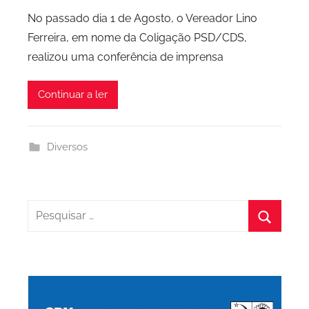
o
No passado dia 1 de Agosto, o Vereador Lino
r
Ferreira, em nome da Coligação PSD/CDS,
P
realizou uma conferência de imprensa
C
P
Continuar a ler
C
i
d
Diversos
a
d
e
P
Pesquisar
o
por:
Pesquis
r
t
o