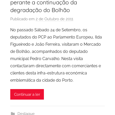
perante a continuação da
degradação do Bolhão
Publicado em
2 de Outubro de 2011
p
o
No passado Sábado 24 de Setembro, os
r
deputados do PCP ao Parlamento Europeu, Ilda
P
Figueiredo e João Ferreira, visitaram o Mercado
C
de Bolhão, acompanhados do deputado
P
municipal Pedro Carvalho. Nesta visita
C
contactaram directamente com comerciantes e
i
d
clientes desta infra-estrutura económica
a
emblemática da cidade do Porto.
d
e
Continuar a ler
P
o
r
Destaque