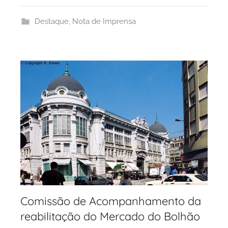
a
Destaque
,
Nota de Imprensa
d
e
P
o
r
t
o
Comissão de Acompanhamento da
reabilitação do Mercado do Bolhão