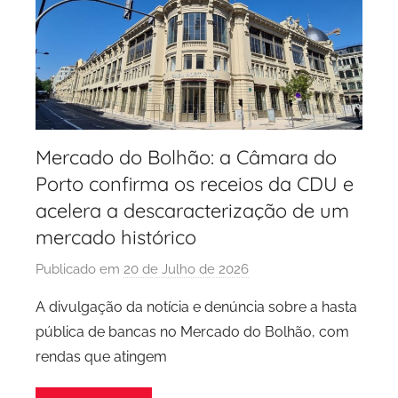
Mercado do Bolhão: a Câmara do
Porto confirma os receios da CDU e
acelera a descaracterização de um
mercado histórico
Publicado em
20 de Julho de 2026
p
o
A divulgação da notícia e denúncia sobre a hasta
r
pública de bancas no Mercado do Bolhão, com
P
rendas que atingem
C
P