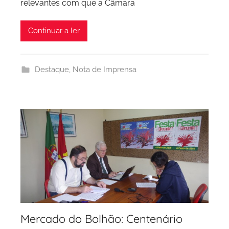
relevantes com que a Câmara
C
P
Continuar a ler
C
i
d
Destaque
,
Nota de Imprensa
a
d
e
P
o
r
t
o
Mercado do Bolhão: Centenário