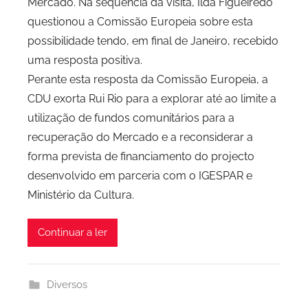
Mercado. Na sequência da visita, Ilda Figueiredo
d
questionou a Comissão Europeia sobre esta
e
possibilidade tendo, em final de Janeiro, recebido
P
uma resposta positiva.
o
Perante esta resposta da Comissão Europeia, a
r
CDU exorta Rui Rio para a explorar até ao limite a
t
utilização de fundos comunitários para a
o
recuperação do Mercado e a reconsiderar a
forma prevista de financiamento do projecto
desenvolvido em parceria com o IGESPAR e
Ministério da Cultura.
Continuar a ler
Diversos