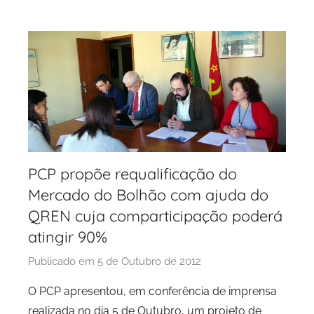
P
o
r
t
o
PCP propõe requalificação do
Mercado do Bolhão com ajuda do
QREN cuja comparticipação poderá
atingir 90%
Publicado em
5 de Outubro de 2012
p
o
O PCP apresentou, em conferência de imprensa
r
realizada no dia 5 de Outubro, um projeto de