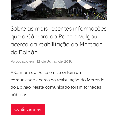
o
Sobre as mais recentes informações
que a Câmara do Porto divulgou
acerca da reabilitação do Mercado
do Bolhão
Publicado em
12 de Julho de 2016
p
o
A Câmara do Porto emitiu ontem um
r
comunicado acerca da reabilitação do Mercado
P
do Bolhão. Neste comunicado foram tornadas
C
públicas
P
C
Continuar a ler
i
d