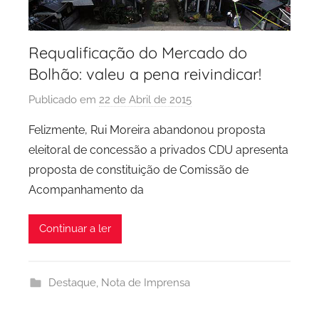
Requalificação do Mercado do
Bolhão: valeu a pena reivindicar!
Publicado em
22 de Abril de 2015
p
o
Felizmente, Rui Moreira abandonou proposta
r
eleitoral de concessão a privados CDU apresenta
P
proposta de constituição de Comissão de
C
Acompanhamento da
P
C
Continuar a ler
i
d
a
Destaque
,
Nota de Imprensa
d
e