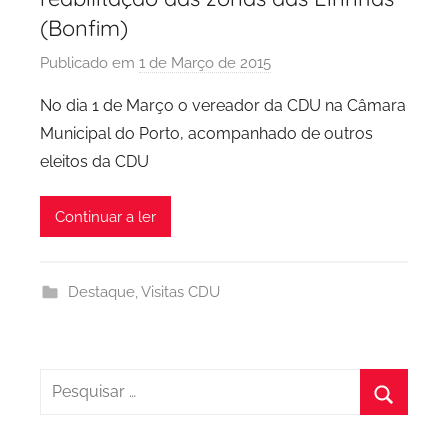
(Bonfim)
Publicado em
1 de Março de 2015
p
o
No dia 1 de Março o vereador da CDU na Câmara
r
Municipal do Porto, acompanhado de outros
P
eleitos da CDU
C
P
Continuar a ler
C
i
d
Destaque
,
Visitas CDU
a
d
e
P
Pesquisar
o
por:
Pesquis
r