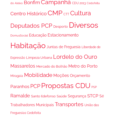
Campanhã
Bonfim
CDU 2013
do Aleixo
Cedofeita
CMP
Cultura
Centro Histórico
CTT
Diversos
Deputados PCP
Desporto
Estacionamento
Educação
DomusSocial
Habitação
Juntas de Freguesia
Liberdade de
Lordelo do Ouro
Limpeza Urbana
Expressão
Massarelos
Metro do Porto
Mercado do Bolhão
Mobilidade
Moções
Orçamento
Miragaia
Propostas CDU
PCP
Paranhos
PSP
Ramalde
STCP
Segurança
Sé
Santo Ildefonso
Saúde
Transportes
Trabalhadores Municipais
União das
Freguesias Cedofeita