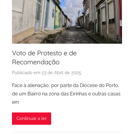
Voto de Protesto e de
Recomendação
Publicado em
23 de Abril de 2025
p
o
Face à alienação, por parte da Diocese do Porto,
r
de um Bairro na zona das Eirinhas e outras casas
P
em
C
P
Continuar a ler
C
i