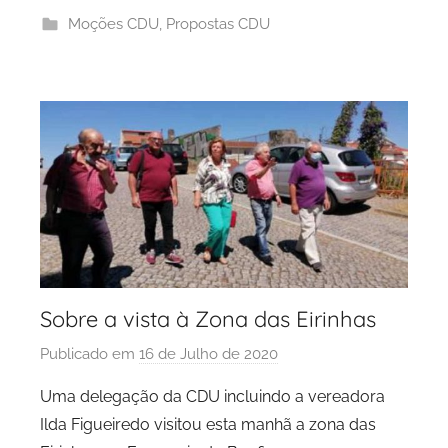
d
Moções CDU
,
Propostas CDU
a
d
e
P
o
r
t
o
Sobre a vista à Zona das Eirinhas
Publicado em
16 de Julho de 2020
p
o
Uma delegação da CDU incluindo a vereadora
r
Ilda Figueiredo visitou esta manhã a zona das
P