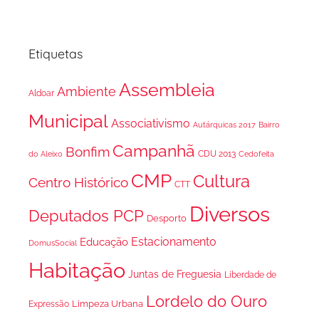
Etiquetas
Assembleia
Ambiente
Aldoar
Municipal
Associativismo
Autárquicas 2017
Bairro
Campanhã
Bonfim
CDU 2013
do Aleixo
Cedofeita
CMP
Cultura
Centro Histórico
CTT
Diversos
Deputados PCP
Desporto
Estacionamento
Educação
DomusSocial
Habitação
Juntas de Freguesia
Liberdade de
Lordelo do Ouro
Limpeza Urbana
Expressão