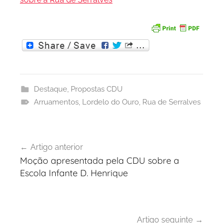
o
r
t
o
Destaque
,
Propostas CDU
Arruamentos
,
Lordelo do Ouro
,
Rua de Serralves
Navegação
Artigo anterior
de
Moção apresentada pela CDU sobre a
artigos
Escola Infante D. Henrique
Artigo seguinte