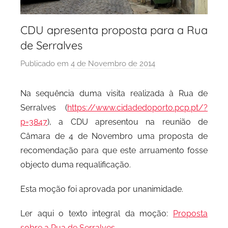
CDU apresenta proposta para a Rua
de Serralves
Publicado em
4 de Novembro de 2014
p
o
r
Na sequência duma visita realizada à Rua de
P
Serralves (
https://www.cidadedoporto.pcp.pt/?
C
p=3847
), a CDU apresentou na reunião de
P
Câmara de 4 de Novembro uma proposta de
C
recomendação para que este arruamento fosse
i
objecto duma requalificação.
d
a
Esta moção foi aprovada por unanimidade.
d
e
Ler aqui o texto integral da moção:
Proposta
P
sobre a Rua de Serralves