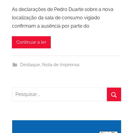
o
As declarações de Pedro Duarte sobre a nova
r
localização da sala de consumo vigiado
P
confirmam a ausência por parte do
C
P
Continuar a ler
C
i
d
Destaque
,
Nota de Imprensa
a
d
e
P
Pesquisar
o
por:
Pesquis
r
t
o