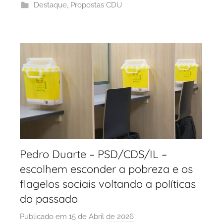
Destaque
,
Propostas CDU
a
d
e
P
o
r
t
o
Pedro Duarte – PSD/CDS/IL –
escolhem esconder a pobreza e os
flagelos sociais voltando a políticas
do passado
Publicado em
15 de Abril de 2026
p