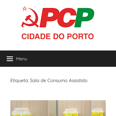
Saltar
para
o
conteúdo
PCP
Menu
|
Cidade
Etiqueta:
Sala de Consumo Assistido
do
Porto