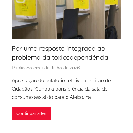
Por uma resposta integrada ao
problema da toxicodependência
Publicado em
1 de Julho de 2026
p
o
Apreciação do Relatório relativo à petição de
r
Cidadãos “Contra a transferência da sala de
P
consumo assistido para o Aleixo, na
C
P
Continuar a ler
C
i
d