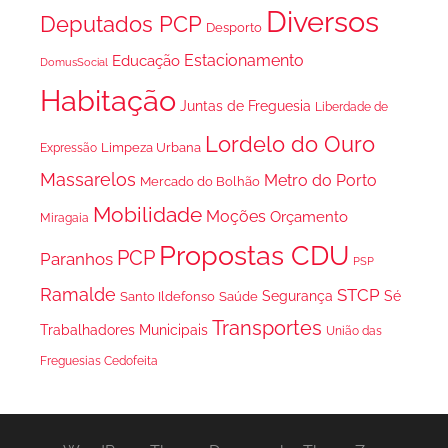
Diversos
Deputados PCP
Desporto
Estacionamento
Educação
DomusSocial
Habitação
Juntas de Freguesia
Liberdade de
Lordelo do Ouro
Limpeza Urbana
Expressão
Massarelos
Metro do Porto
Mercado do Bolhão
Mobilidade
Moções
Orçamento
Miragaia
Propostas CDU
PCP
Paranhos
PSP
Ramalde
STCP
Segurança
Sé
Santo Ildefonso
Saúde
Transportes
Trabalhadores Municipais
União das
Freguesias Cedofeita