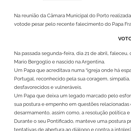
o
r
Na reunião da Câmara Municipal do Porto realizada
P
votode pesar pelo recente falecimento do Papa Fr
C
P
VOTO
C
i
Na passada segunda-feira, dia 21 de abril, faleceu
d
Mario Bergoglio e nascido na Argentina.
a
Um Papa que acreditava numa “igreja onde há espaç
d
Portugal, reconhecido pela sua coragem, simpatia
e
desfavorecidos e vulneráveis.
P
Um Papa que deixa um legado marcado pelo esforç
o
sua postura e empenho em questões relacionadas co
r
t
desarmamento, assim como, a resolução política e d
o
Durante o seu Pontificado, manteve uma postura p
tentativas de abertura ao diálogo e contra a intol