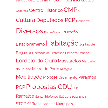
CDU 2013
Bairro do Aleixo
CMP
Centro Histórico
CTT
Cedofeita
Cultura
Deputados PCP
Desporto
Diversos
Educação
DomusSocial
Habitação
Estacionamento
Juntas de
Freguesia
Limpeza Urbana
Liberdade de Expressão
Lordelo do Ouro
Massarelos
Mercado
Metro do Porto
do Bolhão
Miragaia
Mobilidade
Paranhos
Moções
Orçamento
Propostas CDU
PCP
PSP
Ramalde
Segurança
Santo Ildefonso
Saúde
STCP
Trabalhadores Municipais
Sé