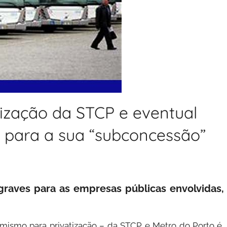
tização da STCP e eventual
 para a sua “subconcessão”
graves para as empresas públicas envolvidas,
mismo para privatização – da STCP e Metro do Porto é,