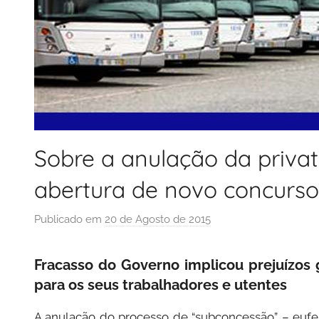
Sobre a anulação da priva
abertura de novo concurso
Publicado em
20 de Agosto de 2015
p
o
r
Fracasso do Governo implicou prejuízos 
P
para os seus trabalhadores e utentes
C
P
A anulação do processo de “subconcessão” – eufe