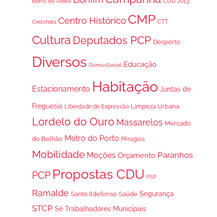
CDU 2013
Bairro do Aleixo
CMP
Centro Histórico
CTT
Cedofeita
Cultura
Deputados PCP
Desporto
Diversos
Educação
DomusSocial
Habitação
Estacionamento
Juntas de
Freguesia
Limpeza Urbana
Liberdade de Expressão
Lordelo do Ouro
Massarelos
Mercado
Metro do Porto
do Bolhão
Miragaia
Mobilidade
Paranhos
Moções
Orçamento
Propostas CDU
PCP
PSP
Ramalde
Segurança
Santo Ildefonso
Saúde
STCP
Trabalhadores Municipais
Sé