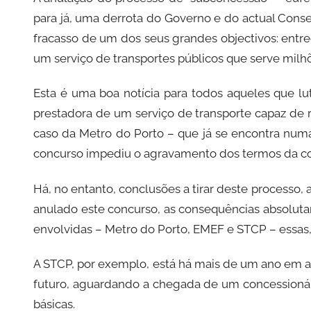
C
para já, uma derrota do Governo e do actual Cons
i
fracasso de um dos seus grandes objectivos: entr
d
um serviço de transportes públicos que serve milh
a
d
Esta é uma boa notícia para todos aqueles que 
e
prestadora de um serviço de transporte capaz de
P
caso da Metro do Porto – que já se encontra numa
o
concurso impediu o agravamento dos termos da co
r
t
Há, no entanto, conclusões a tirar deste processo, 
o
anulado este concurso, as consequências absolut
envolvidas – Metro do Porto, EMEF e STCP – essas
A STCP, por exemplo, está há mais de um ano em a
futuro, aguardando a chegada de um concessionár
básicas.