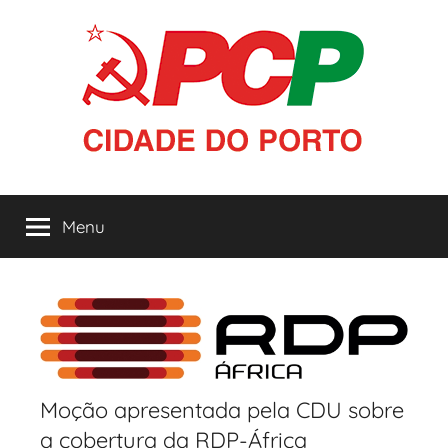
Saltar
para
o
conteúdo
PCP
Menu
|
Cidade
do
Porto
Moção apresentada pela CDU sobre
a cobertura da RDP-África