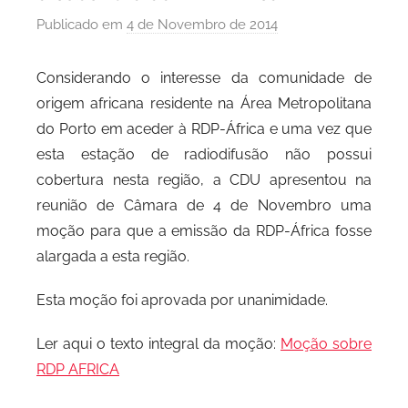
Publicado em
4 de Novembro de 2014
p
o
r
Considerando o interesse da comunidade de
P
origem africana residente na Área Metropolitana
C
do Porto em aceder à RDP-África e uma vez que
P
esta estação de radiodifusão não possui
C
cobertura nesta região, a CDU apresentou na
i
reunião de Câmara de 4 de Novembro uma
d
moção para que a emissão da RDP-África fosse
a
alargada a esta região.
d
e
Esta moção foi aprovada por unanimidade.
P
o
Ler aqui o texto integral da moção:
Moção sobre
r
RDP AFRICA
t
o