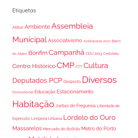
Etiquetas
Assembleia
Ambiente
Aldoar
Municipal
Associativismo
Autárquicas 2017
Bairro
Campanhã
Bonfim
CDU 2013
do Aleixo
Cedofeita
CMP
Cultura
Centro Histórico
CTT
Diversos
Deputados PCP
Desporto
Estacionamento
Educação
DomusSocial
Habitação
Juntas de Freguesia
Liberdade de
Lordelo do Ouro
Limpeza Urbana
Expressão
Massarelos
Metro do Porto
Mercado do Bolhão