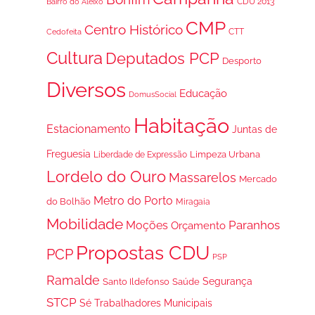
CDU 2013
Bairro do Aleixo
CMP
Centro Histórico
CTT
Cedofeita
Cultura
Deputados PCP
Desporto
Diversos
Educação
DomusSocial
Habitação
Estacionamento
Juntas de
Freguesia
Limpeza Urbana
Liberdade de Expressão
Lordelo do Ouro
Massarelos
Mercado
Metro do Porto
do Bolhão
Miragaia
Mobilidade
Paranhos
Moções
Orçamento
Propostas CDU
PCP
PSP
Ramalde
Segurança
Santo Ildefonso
Saúde
STCP
Trabalhadores Municipais
Sé