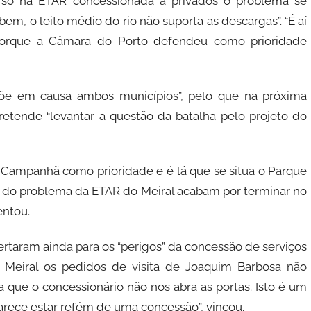
rso na ETAR concessionada a privados o problema se
m, o leito médio do rio não suporta as descargas”. “É aí
 porque a Câmara do Porto defendeu como prioridade
põe em causa ambos municípios”, pelo que na próxima
pretende “levantar a questão da batalha pelo projeto do
 Campanhã como prioridade e é lá que se situa o Parque
as do problema da ETAR do Meiral acabam por terminar no
entou.
taram ainda para os “perigos” da concessão de serviços
 Meiral os pedidos de visita de Joaquim Barbosa não
a que o concessionário não nos abra as portas. Isto é um
arece estar refém de uma concessão”, vincou.