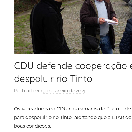
CDU defende cooperação e
despoluir rio Tinto
Publicado em
3 de Janeiro de 2014
p
o
r
Os vereadores da CDU nas câmaras do Porto e d
P
para despoluir o rio Tinto, alertando que a ETAR
C
boas condições.
P