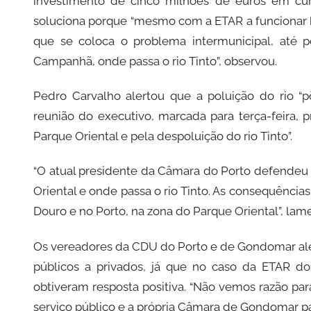
investimento de cinco milhões de euros em cu
soluciona porque “mesmo com a ETAR a funcionar be
que se coloca o problema intermunicipal, até
Campanhã, onde passa o rio Tinto”, observou.
Pedro Carvalho alertou que a poluição do rio “
reunião do executivo, marcada para terça-feira, 
Parque Oriental e pela despoluição do rio Tinto”.
“O atual presidente da Câmara do Porto defendeu
Oriental e onde passa o rio Tinto. As consequênci
Douro e no Porto, na zona do Parque Oriental”, lam
Os vereadores da CDU do Porto e de Gondomar aler
públicos a privados, já que no caso da ETAR do
obtiveram resposta positiva. “Não vemos razão par
serviço público e a própria Câmara de Gondomar p