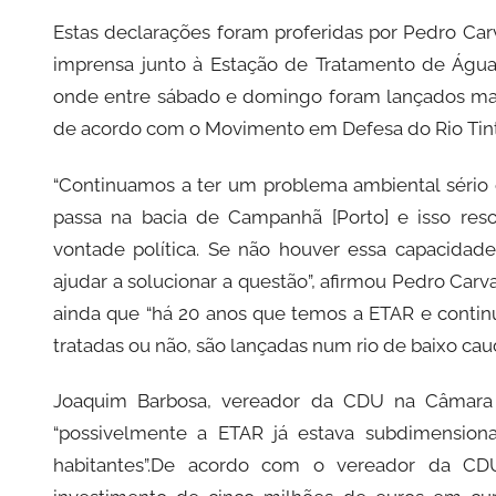
C
Estas declarações foram proferidas por Pedro Ca
i
imprensa junto à Estação de Tratamento de Águas
d
onde entre sábado e domingo foram lançados mais
a
de acordo com o Movimento em Defesa do Rio Tint
d
e
“Continuamos a ter um problema ambiental sério
P
passa na bacia de Campanhã [Porto] e isso res
o
vontade política. Se não houver essa capacidad
r
t
ajudar a solucionar a questão”, afirmou Pedro Ca
o
ainda que “há 20 anos que temos a ETAR e contin
tratadas ou não, são lançadas num rio de baixo cau
Joaquim Barbosa, vereador da CDU na Câmara 
“possivelmente a ETAR já estava subdimension
habitantes”.De acordo com o vereador da 