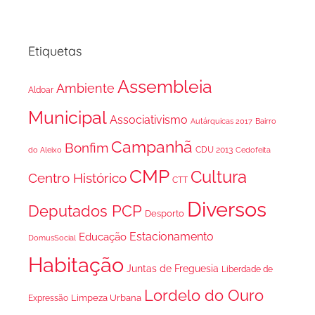
Etiquetas
Assembleia
Ambiente
Aldoar
Municipal
Associativismo
Autárquicas 2017
Bairro
Campanhã
Bonfim
CDU 2013
do Aleixo
Cedofeita
CMP
Cultura
Centro Histórico
CTT
Diversos
Deputados PCP
Desporto
Estacionamento
Educação
DomusSocial
Habitação
Juntas de Freguesia
Liberdade de
Lordelo do Ouro
Limpeza Urbana
Expressão