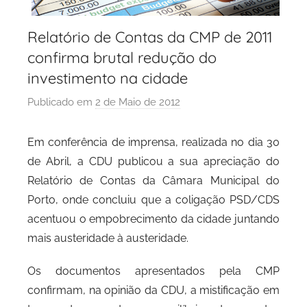
Relatório de Contas da CMP de 2011
confirma brutal redução do
investimento na cidade
Publicado em
2 de Maio de 2012
p
o
r
Em conferência de imprensa, realizada no dia 30
P
de Abril, a CDU publicou a sua apreciação do
C
Relatório de Contas da Câmara Municipal do
P
Porto, onde concluiu que a coligação PSD/CDS
C
acentuou o empobrecimento da cidade juntando
i
mais austeridade à austeridade.
d
a
Os documentos apresentados pela CMP
d
confirmam, na opinião da CDU, a mistificação em
e