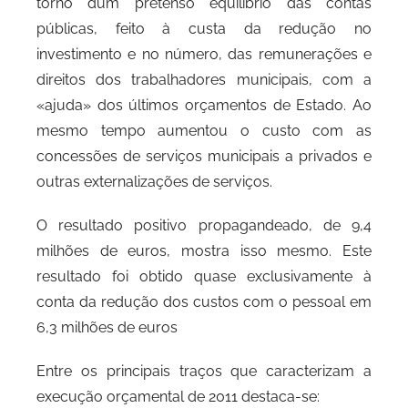
torno dum pretenso equilíbrio das contas
P
públicas, feito à custa da redução no
o
investimento e no número, das remunerações e
r
direitos dos trabalhadores municipais, com a
t
«ajuda» dos últimos orçamentos de Estado. Ao
o
mesmo tempo aumentou o custo com as
concessões de serviços municipais a privados e
outras externalizações de serviços.
O resultado positivo propagandeado, de 9,4
milhões de euros, mostra isso mesmo. Este
resultado foi obtido quase exclusivamente à
conta da redução dos custos com o pessoal em
6,3 milhões de euros
Entre os principais traços que caracterizam a
execução orçamental de 2011 destaca-se: