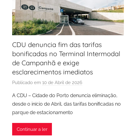
CDU denuncia fim das tarifas
bonificadas no Terminal Intermodal
de Campanhã e exige
esclarecimentos imediatos
Publicado em
10 de Abril de 2026
p
o
A CDU – Cidade do Porto denuncia eliminação,
r
desde o início de Abril, das tarifas bonificadas no
P
parque de estacionamento
C
P
Continuar a ler
C