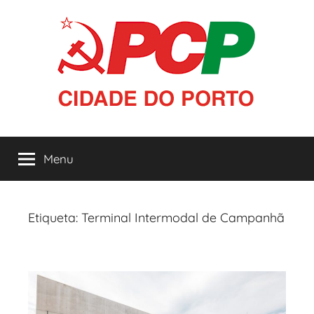
Saltar
para
o
conteúdo
PCP
Menu
|
Cidade
Etiqueta:
Terminal Intermodal de Campanhã
do
Porto