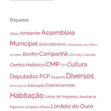
Etiquetas
Assembleia
Ambiente
Aldoar
Municipal
Associativismo
Autárquicas 2017
Bairro
Campanhã
Bonfim
CDU 2013
do Aleixo
Cedofeita
CMP
Cultura
Centro Histórico
CTT
Diversos
Deputados PCP
Desporto
Estacionamento
Educação
DomusSocial
Habitação
Juntas de Freguesia
Liberdade de
Lordelo do Ouro
Limpeza Urbana
Expressão